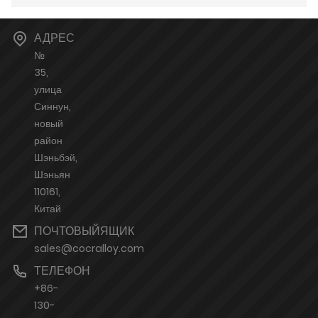
АДРЕС
№
35,
улица
Синнун,
новый
район
Шэньбэй,
Шэньян
110161,
Китай
ПОЧТОВЫЙЯЩИК
sales@cocralloy.com
ТЕЛЕФОН
+86-
130-